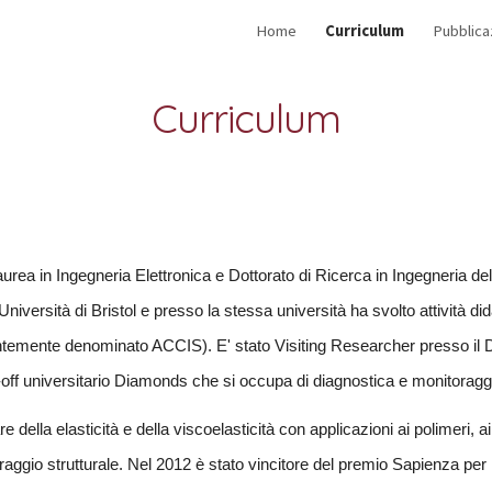
Home
Curriculum
Pubblica
ip to main content
Skip to navigat
Curriculum
rea in Ingegneria Elettronica e Dottorato di Ricerca in Ingegneria del
Università di Bristol e presso la stessa università ha svolto attività di
temente denominato ACCIS). E' stato Visiting Researcher presso il Di
off universitario
Diamonds
che si occupa di diagnostica e monitoraggio
re della elasticità e della viscoelasticità con applicazioni ai polimeri, 
raggio strutturale. Nel 2012 è stato vincitore del premio Sapienza per l